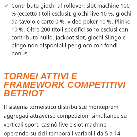
Contributo giochi al rollover: slot machine 100
% (eccetto titoli esclusi), giochi live 10 %, giochi
da tavolo e carte 0 %, video poker 10 %, Plinko
10 %. Oltre 200 titoli specifici sono esclusi con
contributo nullo. Jackpot slot, giochi Slingo e
bingo non disponibili per gioco con fondi
bonus.
TORNEI ATTIVI E
FRAMEWORK COMPETITIVI
BETRIOT
Il sistema torneistico distribuisce montepremi
aggregati attraverso competizioni simultanee su
verticali sport, casinò live e slot machine,
operando su cicli temporali variabili da 5 a 14