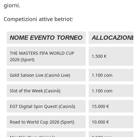
giorni.
Competizioni attive betriot:
NOME EVENTO TORNEO
ALLOCAZIONE
THE MASTERS FIFA WORLD CUP
1.500 €
2026 (Sport)
Gold Saloon Live (Casinò Live)
1.100 coin
Slot of the Week (Casinò)
1.100 coin
EGT Digital Spin Quest! (Casinò)
15.000 €
Road to World Cup 2026 (Sport)
10.000 €