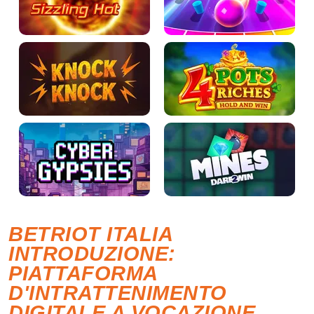
BETRIOT ITALIA
INTRODUZIONE:
PIATTAFORMA
D'INTRATTENIMENTO
DIGITALE A VOCAZIONE