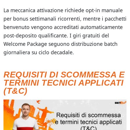
La meccanica attivazione richiede opt-in manuale
per bonus settimanali ricorrenti, mentre i pacchetti
benvenuto vengono accreditati automaticamente
post-deposito qualificante. I giri gratuiti del
Welcome Package seguono distribuzione batch
giornaliera su ciclo decadale.
REQUISITI DI SCOMMESSA E
TERMINI TECNICI APPLICATI
(T&C)