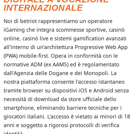
INTERNAZIONALE
Noi di betriot rappresentiamo un operatore
iGaming che integra scommesse sportive, casinò
online, casinò live e sistemi gamification avanzati
all'interno di un'architettura Progressive Web App
(PWA) mobile-first. Opera in conformità con le
normative ADM (ex AAMS) ed è regolamentato
dall'Agenzia delle Dogane e dei Monopoli. La
nostra piattaforma consente l'accesso istantaneo
tramite browser su dispositivi iOS e Android senza
necessità di download da store ufficiale dello
smartphone, eliminando barriere tecniche per i
giocatori italiani. L'accesso è vietato ai minori di 18
anni e soggetto a rigorosi protocolli di verifica
identità.