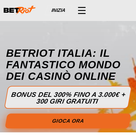
INIZIA
BETRIOT ITALIA: IL
FANTASTICO MONDO
DEI CASINÒ ONLINE
BONUS DEL 300% FINO A 3.000€ +
300 GIRI GRATUITI
GIOCA ORA