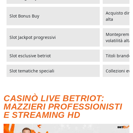
Acquisto dire
Slot Bonus Buy
alta
Montepremi a
Slot Jackpot progressivi
volatilità alta
Slot esclusive betriot
Titoli brande
Slot tematiche speciali
Collezioni ev
CASINÒ LIVE BETRIOT:
MAZZIERI PROFESSIONISTI
E STREAMING HD