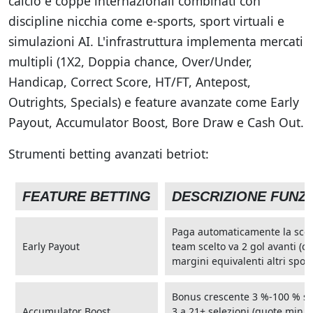
calcio e coppe internazionali combinati con
discipline nicchia come e-sports, sport virtuali e
simulazioni AI. L'infrastruttura implementa mercati
multipli (1X2, Doppia chance, Over/Under,
Handicap, Correct Score, HT/FT, Antepost,
Outrights, Specials) e feature avanzate come Early
Payout, Accumulator Boost, Bore Draw e Cash Out.
Strumenti betting avanzati betriot:
FEATURE BETTING
DESCRIZIONE FUNZ
Paga automaticamente la sco
Early Payout
team scelto va 2 gol avanti (ca
margini equivalenti altri sport
Bonus crescente 3 %-100 % su
Accumulator Boost
3 a 21+ selezioni (quote min 1