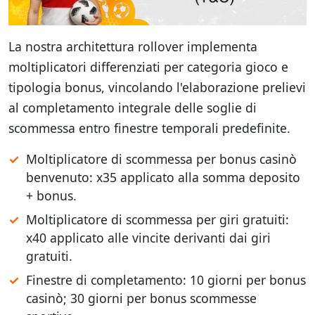
La nostra architettura rollover implementa
moltiplicatori differenziati per categoria gioco e
tipologia bonus, vincolando l'elaborazione prelievi
al completamento integrale delle soglie di
scommessa entro finestre temporali predefinite.
Moltiplicatore di scommessa per bonus casinò
benvenuto: x35 applicato alla somma deposito
+ bonus.
Moltiplicatore di scommessa per giri gratuiti:
x40 applicato alle vincite derivanti dai giri
gratuiti.
Finestre di completamento: 10 giorni per bonus
casinò; 30 giorni per bonus scommesse