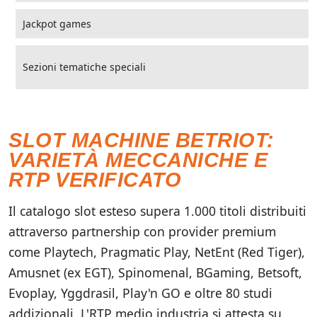
Jackpot games
Sezioni tematiche speciali
SLOT MACHINE BETRIOT:
VARIETÀ MECCANICHE E
RTP VERIFICATO
Il catalogo slot esteso supera 1.000 titoli distribuiti
attraverso partnership con provider premium
come Playtech, Pragmatic Play, NetEnt (Red Tiger),
Amusnet (ex EGT), Spinomenal, BGaming, Betsoft,
Evoplay, Yggdrasil, Play'n GO e oltre 80 studi
addizionali. L'RTP medio industria si attesta su