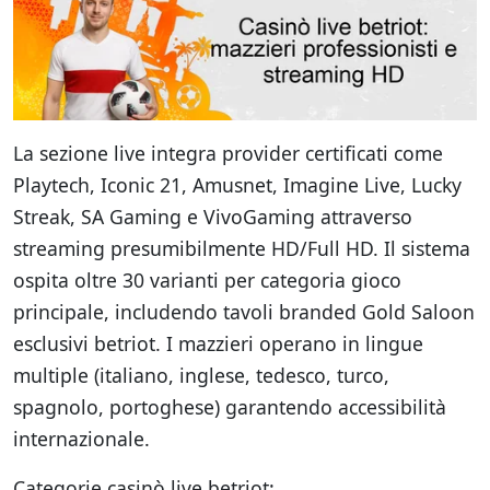
La sezione live integra provider certificati come
Playtech, Iconic 21, Amusnet, Imagine Live, Lucky
Streak, SA Gaming e VivoGaming attraverso
streaming presumibilmente HD/Full HD. Il sistema
ospita oltre 30 varianti per categoria gioco
principale, includendo tavoli branded Gold Saloon
esclusivi betriot. I mazzieri operano in lingue
multiple (italiano, inglese, tedesco, turco,
spagnolo, portoghese) garantendo accessibilità
internazionale.
Categorie casinò live betriot: