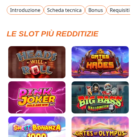
Introduzione
Scheda tecnica
Bonus
Requisiti 
LE SLOT PIÙ REDDITIZIE